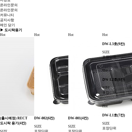
사양표
온라인문의
온라인문의
커뮤니티
공지사항
메인
닫기
▶ 도시락용기
Hot
Hot
Hot
Hot
DW-L3호(9칸)
SIZE
포장단위
Hot
DW-L2호(8칸)
SIZE
포장단위
Hot
DW-L1호(7칸)
(출시예정) RECT
DW-002(6칸)
DW-001(4칸)
도시락 용기(4칸)
SIZE
SIZE
SIZE
포장단위
포장단위
포장단위
SIZE