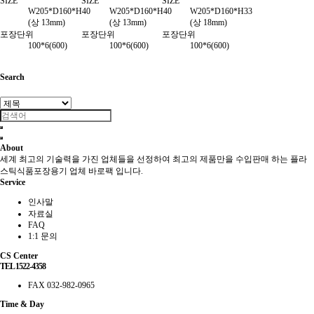
SIZE
SIZE
SIZE
W205*D160*H40
W205*D160*H40
W205*D160*H33
(상 13mm)
(상 13mm)
(상 18mm)
포장단위
포장단위
포장단위
100*6(600)
100*6(600)
100*6(600)
Search
About
세계 최고의 기술력을 가진 업체들을 선정하여 최고의 제품만을 수입판매 하는 플라
스틱식품포장용기 업체 바로팩 입니다.
Service
인사말
자료실
FAQ
1:1 문의
CS Center
TEL 1522-4358
FAX 032-982-0965
Time & Day