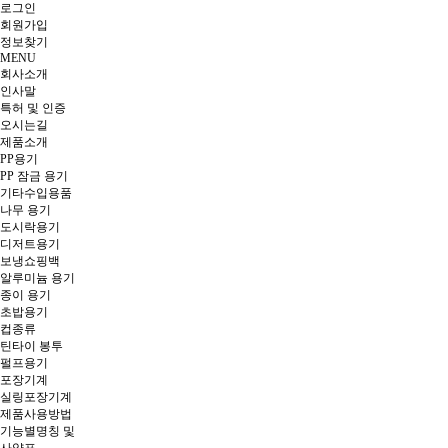
로그인
회원
가입
정보찾기
MENU
회사소개
인사말
특허 및 인증
오시는길
제품소개
PP용기
PP 잠금 용기
기타수입용품
나무 용기
도시락용기
디저트용기
보냉쇼핑백
알루미늄 용기
종이 용기
초밥용기
컵종류
틴타이 봉투
펄프용기
포장기계
실링포장기계
제품사용방법
기능별명칭 및